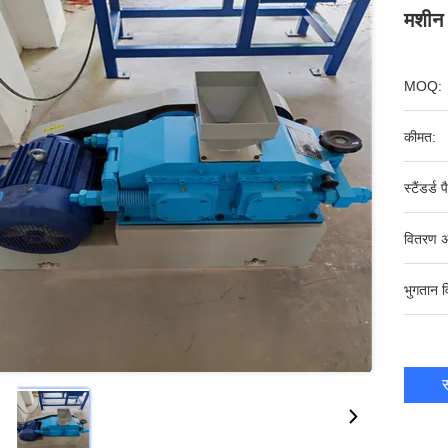
मशीन
MOQ:
कीमत:
स्टैंडर्ड 
वितरण अ
भुगतान व
स