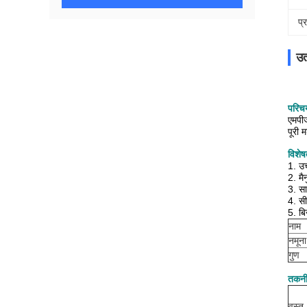
प्
उत
परिच
एमपीज
पूरी 
विशेष
1. उच
2. मै
3. सा
4. सी
5. ब
नाम
नमूना
गुण
तकनी
वस्तु