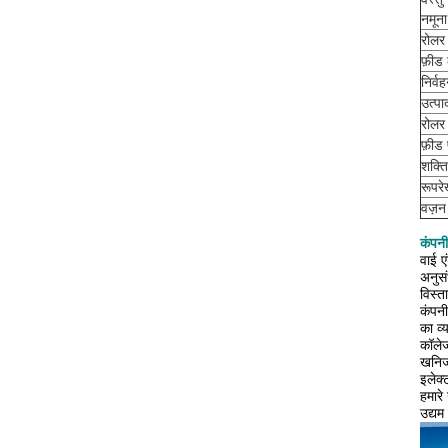
नमूना
रोलर
फ़ीड
निर्
उत्पा
रोलर 
फ़ीड 
शक्ति
रूपर
वज़न
कंपनी
वाई ए
अनुसं
विस्त
कंपनी
का व्
कॉलेज
खनिज 
इलेक्
हमारे
उद्यम