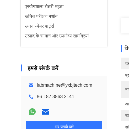
प्रयोगशाला रोटरी भट्ठा
खनिज परीक्षण मशीन
खनन स्पेयर पार्ट्स
उत्पाद के सामान और उपभोग्य सामग्रियां
वि
उत्
हमसे संपर्क करें
प्
labmachine@yxbjtech.com
ना
86-187 3863 2141
आद
उत
अब संपर्क करें
शक