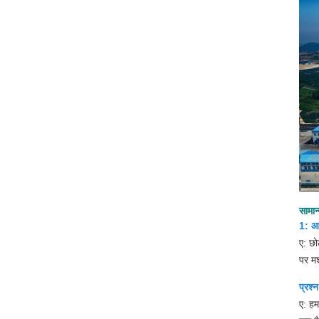
सामान्
1: आप
ए: छो
पर मश
प्रश
ए: हम