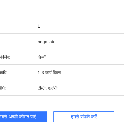
1
negotiate
पैकेजिंग:
डिब्बों
वधि:
1-3 कार्य दिवस
िधि:
टी/टी, एल/सी
बसे अच्छी कीमत पाएं
हमसे संपर्क करें