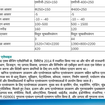
एमपीजी-250×150
एमपीजी-400×250
 का आकार
Φ250×150
Φ400×250
 का आकार
-5
-5
वहन आकार
-10 ~ -40
-10 ~ -40
दन क्षमता
100~500
500 ~ 1500
स्पीड
160
120
प्रकार
विद्युत चुम्बकीय
कंपन
विद्युत चुम्बकीय
कंपन
3
44
ेखा आकार
1520×740×2200
1390×800×2200
420
1000
 प्रोफाइल
ंड एक्स बीजिंग प्रौद्योगिकी कं, लिमिटेड 2014 में स्थापित किया गया था और चीन की राजधानी
धान, डिजाइन, नए उत्पाद विकास, उत्पादन और विनिर्माण को एकीकृत करने वाला एक पेशेवर उद्य
ार करना और विदेशी खनन कंपनियों के लिए वन-स्टॉप पेशेवर प्रदान करना था।
 खनिज प्रसंस्करण उपकरण और प्रयोगशाला खनिज प्रसंस्करण उपकरण सहित खनिज प्रसंस्करण 
यापक रूप से धातु विज्ञान, भूविज्ञान, पेट्रोलियम, कोयला, रसायन, निर्माण सामग्री, पर्यावरण संरक्ष
ों और विश्वविद्यालयों में खनिज प्रसंस्करण प्रयोगशालाओं में उपयोग किया जाता है।
प्रसंस्करण के लिए प्रयोगशाला उपकरण: मुख्य रूप से क्रशिंग, पीस, स्क्रीनिंग, ग्रेडिंग, च
ट्रोलिसिस, मिलाते हुए टेबल, ढलान और अन्य प्रयोगशाला उपकरण और गुरुत्वाकर्षण पृथक्क
 उत्पाद रूस, मंगोलिया, चिली, ऑस्ट्रेलिया, ज़िम्बाब्वे, थाईलैंड, लाओस, इंडोनेशिया, तंजानिया, न
 ने IS09001 गुणवत्ता प्रबंधन प्रणाली प्रमाणन पारित किया है, और उत्पाद की गुणवत्ता राज्य 