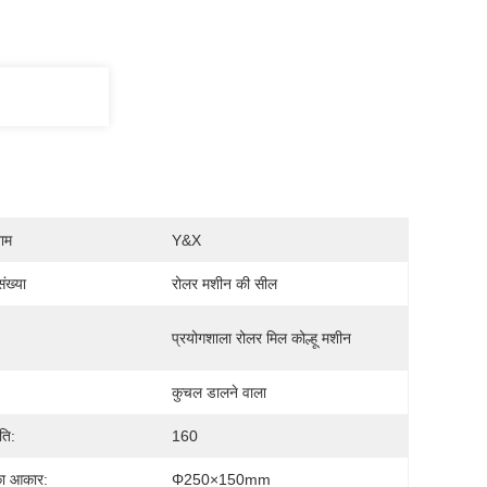
नाम
Y&X
ंख्या
रोलर मशीन की सील
प्रयोगशाला रोलर मिल कोल्हू मशीन
कुचल डालने वाला
ति:
160
का आकार:
Φ250×150mm