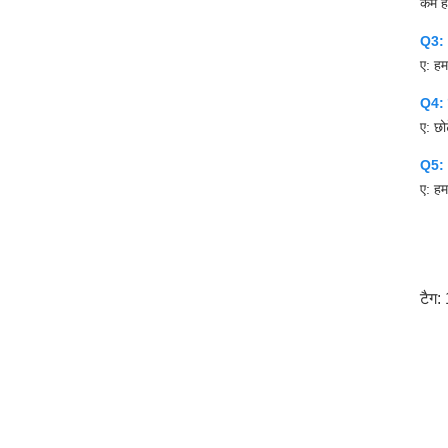
कम ह
Q3: आ
ए: हम
Q4: छ
ए: छो
Q5: 
ए: ह
टैग: