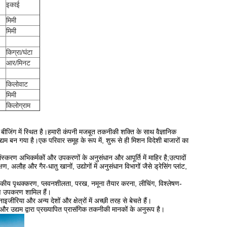
इकाई
मिमी
मिमी
किग्रा/घंटा
आर/मिनट
किलोवाट
मिमी
किलोग्राम
 बीजिंग में स्थित है।हमारी कंपनी मजबूत तकनीकी शक्ति के साथ वैज्ञानिक
म बन गया है।एक परिवार समूह के रूप में, शुरू से ही मिशन विदेशी बाजारों का
अभिकर्मकों और उपकरणों के अनुसंधान और आपूर्ति में माहिर है;उत्पादों
ण, अलौह और गैर-धातु खानों, उद्योगों में अनुसंधान विभागों जैसे ड्रेसिंग प्लांट,
ुंबकीय पृथक्करण, प्लवनशीलता, परख, नमूना तैयार करना, लीचिंग, विश्लेषण-
रण उपकरण शामिल हैं।
ाइजीरिया और अन्य देशों और क्षेत्रों में अच्छी तरह से बेचते हैं।
और उद्यम द्वारा प्रख्यापित प्रासंगिक तकनीकी मानकों के अनुरूप है।