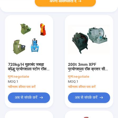
अपनी आवश्यकता दें
720kg/H मुहरबंद जबड़ा
200t 3mm XPF
कोल्हू प्रयोगशाला स्टोन रॉक
प्रयोगशाला रॉक क्रशर सील
कोल्हू
डिस्क वर्टिकल पल्वराइज़र
मूल्य:
negotiate
मूल्य:
negotiate
पुल्वराइज़र
MOQ:
1
MOQ:
1
नवीनतम कीमत पता करें
नवीनतम कीमत पता करें
अब से संपर्क करें
अब से संपर्क करें