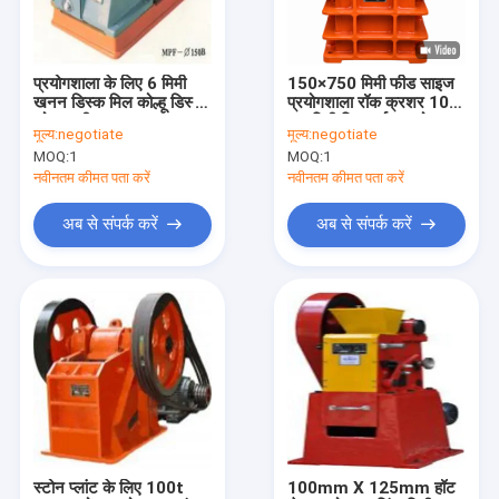
कारखाना भ्रमण
गुणवत्ता नियंत्रण
प्रयोगशाला के लिए 6 मिमी
150×750 मिमी फीड साइज
खनन डिस्क मिल कोल्हू डिस्क
प्रयोगशाला रॉक क्रशर 10-
संपर्क करें
कोल्हू मशीन
40 मिमी डिस्चार्ज समायोजन
मूल्य:
negotiate
मूल्य:
negotiate
और कम बिजली की खपत के
MOQ:
1
MOQ:
1
साथ
समाचार
नवीनतम कीमत पता करें
नवीनतम कीमत पता करें
मामलों
अब से संपर्क करें
अब से संपर्क करें
प्रयोगशाला रॉक क्रशर
प्रयोगशाला डिस्क मिल
प्रयोगशाला पीस मिल
लैब बॉल मिल
स्टोन प्लांट के लिए 100t
100mm X 125mm हॉट