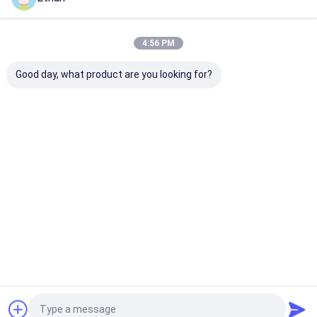
हमारी श्रेणियाँ
4:56 PM
Good day, what product are you looking for?
प्रयोगशाला रॉक क्रशर
प्रयोगशाला डिस्क मिल
प्रयोगशाला पीस मि
होम
हमारे बारे में
हमसे संपर्क करें
Desktop Site
साइटमैप
गोपनीयता नीति
गुणवत्ता
प्रयोगशाला रॉक क्रशर
चीन का कारखाना.Copyright © 2026 Y&X Beijing
Technology Co., Ltd.. All Rights Reserved.