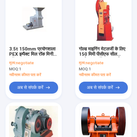
3.5t 150mm प्रयोगशाला
गोल्ड माइनिंग मेटलर्जी के लिए
PEX इम्पैक्ट मिल रॉक मिनी
150 मिमी पीसीएफ सील
जॉ क्रशर
प्रयोगशाला रॉक क्रशर हैमर
मूल्य:
negotiate
मूल्य:
negotiate
क्रशर
MOQ:
1
MOQ:
1
नवीनतम कीमत पता करें
नवीनतम कीमत पता करें
अब से संपर्क करें
अब से संपर्क करें
घर
उत्पादों
हमारे बारे में