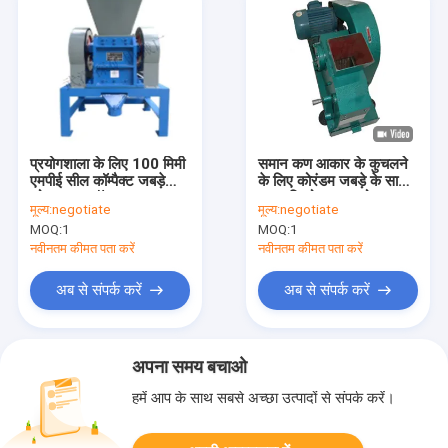
प्रयोगशाला के लिए 100 मिमी
समान कण आकार के कुचलने
एमपीई सील कॉम्पैक्ट जबड़े
के लिए कोरंडम जबड़े के साथ
कोल्हू डबल टॉगल
110 किलोग्राम प्रयोगशाला
मूल्य:
negotiate
मूल्य:
negotiate
रॉक क्रशर
MOQ:
1
MOQ:
1
नवीनतम कीमत पता करें
नवीनतम कीमत पता करें
अब से संपर्क करें
अब से संपर्क करें
अपना समय बचाओ
हमें आप के साथ सबसे अच्छा उत्पादों से संपर्क करें।