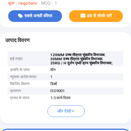
मूल्य：negotiate
MOQ：1
सबसे अच्छी कीमत
अब से संपर्क करें
उत्पाद विवरण
,
120MM उच्च तीव्रता चुंबकीय विभाजक
हाई लाइट
,
30MM उच्च तीव्रता चुंबकीय विभाजक
25KG / H दुर्लभ पृथ्वी ड्रम चुंबकीय विभाजक;
उत्पत्ति के प्लेस
चीन
न्यूनतम आदेश मात्रा
1
पैकेजिंग विवरण
डिब्बों
प्रमाणन
ISO9001
प्रसव के समय
1-3 कार्य दिवस
और देखो