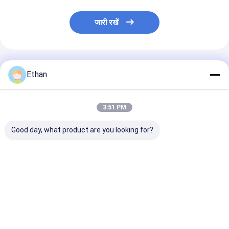
जारी रखें
अनुशंसित उत्पाद
Ethan
3:51 PM
Good day, what product are you looking for?
एक्सडीएफ 250 मिमी 200
XCGII रोलर ड्राई मैग्नेटिक
XCGS 50mm धातु
मिमी चुंबकीय पृथक्करण
सेपरेटर परमानेंट मैग्नेटिक
चुंबकीय पृथक्करण
उपकरण उच्च वोल्टेज
ड्रम
ट्यूब ड्रम सेपरेटर
इलेक्ट्रोस्टैटिक सेपरेटर
सबसे अच्छी कीमत
सबसे अच्छी कीमत
सबसे अच्छी 