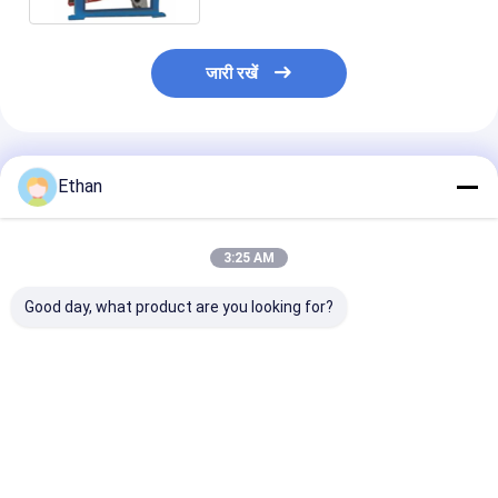
जारी रखें
अनुशंसित उत्पाद
Ethan
3:25 AM
Good day, what product are you looking for?
XMB (Q)-600 x1200
0.074 मिमी उत्पाद कण
प्रयोगशाला छोटा, ह
एसी मोटर के साथ खनन
आकार और अयस्क
बहुमुखी कोन बॉल मि
प्रयोगशाला फ्लोटेशन के लिए
प्रयोगशाला परीक्षण के लिए
पीसने वाली अयस्क क
प्रयोगशाला बॉल मिल
0.25kw मोटर शक्ति के साथ
उपयोगकर्ता के अनुक
प्रयोगशाला शंकु गेंद मिल
डिजाइन के साथ
सबसे अच्छी कीमत
सबसे अच्छी कीमत
सबसे अच्छी 