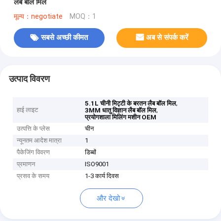
लैब बॉल मिल
मूल्य：negotiate
MOQ：1
सबसे अच्छी कीमत
अब से संपर्क करें
उत्पाद विवरण
,
5.1L चीनी मिट्टी के बरतन लैब बॉल मिल
हाई लाइट
,
3MM धातु विज्ञान लैब बॉल मिल
प्रयोगशाला मिलिंग मशीन OEM
उत्पत्ति के प्लेस
चीन
न्यूनतम आदेश मात्रा
1
पैकेजिंग विवरण
डिब्बों
प्रमाणन
ISO9001
प्रसव के समय
1-3 कार्य दिवस
और देखो