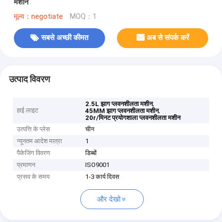
मशीन
मूल्य：negotiate
MOQ：1
सबसे अच्छी कीमत
अब से संपर्क करें
उत्पाद विवरण
,
2.5L झाग प्लवनशीलता मशीन
हाई लाइट
,
45MM झाग प्लवनशीलता मशीन
20r/मिनट प्रयोगशाला प्लवनशीलता मशीन
उत्पत्ति के प्लेस
चीन
न्यूनतम आदेश मात्रा
1
पैकेजिंग विवरण
डिब्बों
प्रमाणन
ISO9001
प्रसव के समय
1-3 कार्य दिवस
और देखो